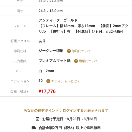
31.9 × 24.8 cm
外寸
24.3 × 18.0 cm
画寸
アンティーク ゴールド
【フレーム】幅18mm、厚さ18mm 【前面】2mmアク
フレーム
リル 【裏打ち】有 【付属品】ひも付、かぶせ箱付
あり
前面アクリル
ジークレー印刷
印刷仕様
印刷について
プレミアムマット紙
出力用紙
用紙について
白 2mm
マット
50
エディション
エディションとは？
¥17,776
金額（税込）
あなたの保有ポイント：ログインすると表示されます
お届け予定日：8月23日～8月28日
event_available
合計金額2万円（税込）以上で送料無料
local_shipping