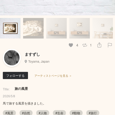
4
1
ますずし
Toyama, Japan
フォローする
アーティストページを見る ＞
旅の風景
Title:
2026/5/8
馬で旅する風景を描きました。
#風景
#自然
#人物
#生命
#動物
#旅行