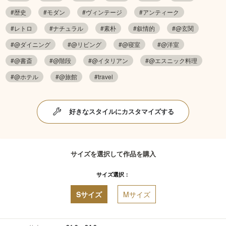
#歴史
#モダン
#ヴィンテージ
#アンティーク
#レトロ
#ナチュラル
#素朴
#叙情的
#@玄関
#@ダイニング
#@リビング
#@寝室
#@洋室
#@書斎
#@階段
#@イタリアン
#@エスニック料理
#@ホテル
#@旅館
#travel
好きなスタイルにカスタマイズする
サイズを選択して作品を購入
サイズ選択：
Sサイズ
Mサイズ