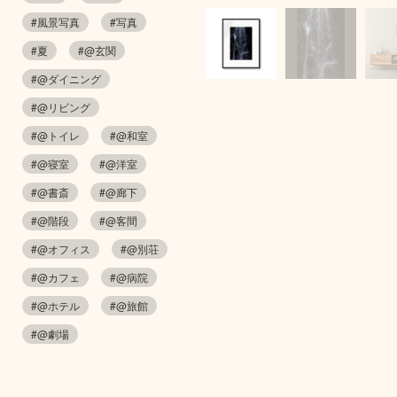
#風景写真
#写真
#夏
#@玄関
#@ダイニング
#@リビング
#@トイレ
#@和室
#@寝室
#@洋室
#@書斎
#@廊下
#@階段
#@客間
#@オフィス
#@別荘
#@カフェ
#@病院
#@ホテル
#@旅館
#@劇場