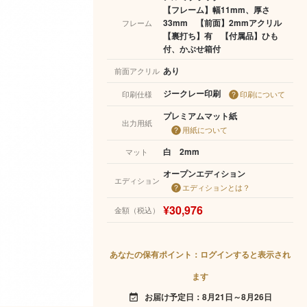
【フレーム】幅11mm、厚さ
33mm 【前面】2mmアクリル
フレーム
【裏打ち】有 【付属品】ひも
付、かぶせ箱付
あり
前面アクリル
ジークレー印刷
印刷仕様
印刷について
プレミアムマット紙
出力用紙
用紙について
白 2mm
マット
オープンエディション
エディション
エディションとは？
¥30,976
金額（税込）
あなたの保有ポイント：ログインすると表示され
ます
お届け予定日：8月21日～8月26日
event_available