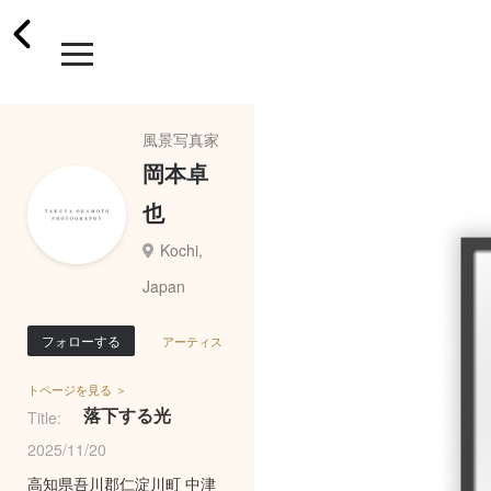
風景写真家
岡本卓
也
Kochi,
Japan
フォローする
アーティス
トページを見る ＞
落下する光
Title:
2025/11/20
高知県吾川郡仁淀川町 中津