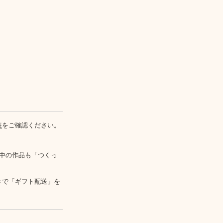
表
をご確認ください。
中の作品も「つくっ
きで「ギフト配送」を