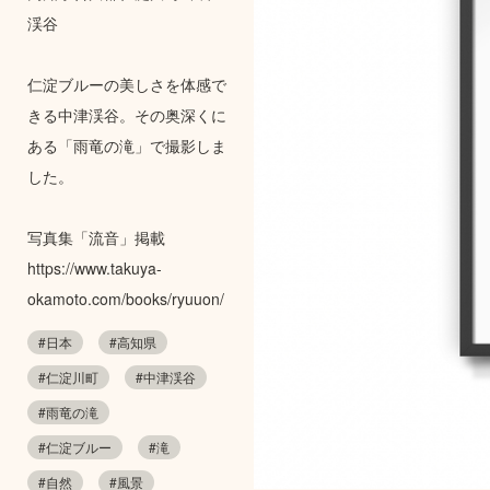
渓谷
仁淀ブルーの美しさを体感で
きる中津渓谷。その奥深くに
ある「雨竜の滝」で撮影しま
した。
写真集「流音」掲載
https://www.takuya-
okamoto.com/books/ryuuon/
#日本
#高知県
#仁淀川町
#中津渓谷
#雨竜の滝
#仁淀ブルー
#滝
#自然
#風景