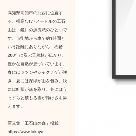
高知県高知市の北西に位置す
る、標高1,177メートルの工石
山は、鏡川の源流域のひとつで
す。市街地から車で約1時間と
いう距離にありながら、樹齢
200年に及ぶ天然林が広がり、
豊かな自然が息づいています。
春にはツツジやシャクナゲが咲
き、夏には深緑が山を包み、秋
には紅葉が森を彩り、冬にはう
っすらと積もる雪が静けさを添
えます。
写真集「工石山の森」掲載
https://www.takuya-