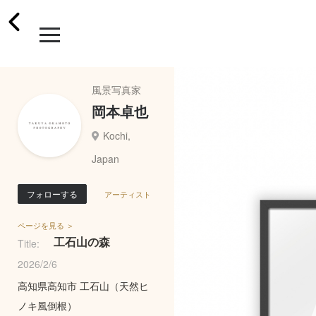
風景写真家
岡本卓也
Kochi,
Japan
フォローする
アーティスト
ページを見る ＞
工石山の森
Title:
2026/2/6
高知県高知市 工石山（天然ヒ
ノキ風倒根）