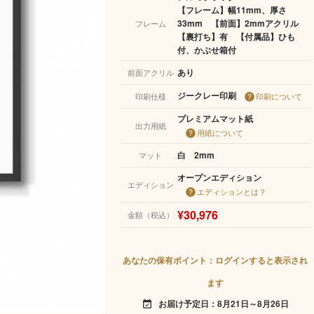
【フレーム】幅11mm、厚さ
33mm 【前面】2mmアクリル
フレーム
【裏打ち】有 【付属品】ひも
付、かぶせ箱付
あり
前面アクリル
ジークレー印刷
印刷仕様
印刷について
プレミアムマット紙
出力用紙
用紙について
白 2mm
マット
オープンエディション
エディション
エディションとは？
¥30,976
金額（税込）
あなたの保有ポイント：ログインすると表示され
ます
お届け予定日：8月21日～8月26日
event_available