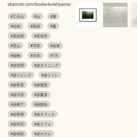
okamoto.com/books/kuishiyama/
#工石山
#山
#森
#自然
#新緑
#夏
#高知県
#高知市
#登山
#写実
#自然
#植物
#日本
#7月
#@玄関
#@ダイニング
#@リビング
#@トイレ
#@和室
#@寝室
#@洋室
#@書斎
#@廊下
#@階段
#@客間
#@オフィス
#@別荘
#@カフェ
#@病院
#@ホテル