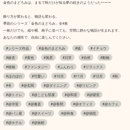
金色のまどろみは、まるで秋だけが知る夢の続きのようだったーーー
飾り方が変わると、物語も変わる。
季節のシリーズ「金色のまどろみ」全4枚
一枚だけでも、縦や横、格子に並べても、空間に静かな物語が生まれます。
あなたの感性で、自由に楽しんでください。
#シリーズ作品
#金色のまどろみ
#猫
#イチョウ
#銀杏
#黄色
#風景
#日常
#自然
#動物
#植物
#ファンタジー
#ふんわり
#リラックス
#ほのぼの
#可愛い
#10月
#11月
#12月
#秋
#冬
#@玄関
#@ダイニング
#@リビング
#@トイレ
#@こども部屋
#@和室
#@寝室
#@洋室
#@書斎
#@客間
#@オフィス
#@カフェ
#@パン屋
#@スイーツ
#@和食
#@病院
#@ホテル
#@旅館