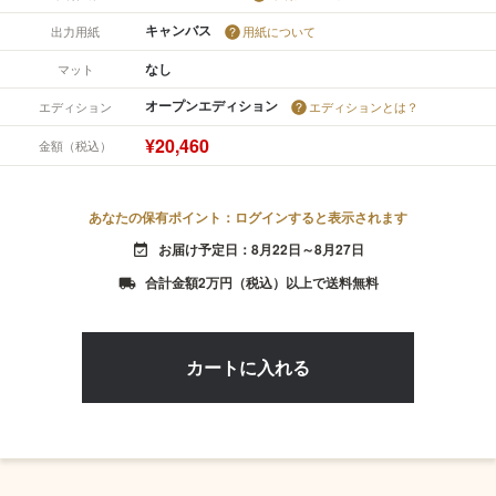
キャンバス
出力用紙
用紙について
なし
マット
オープンエディション
エディション
エディションとは？
¥20,460
金額（税込）
あなたの保有ポイント：ログインすると表示されます
お届け予定日：8月22日～8月27日
event_available
合計金額2万円（税込）以上で送料無料
local_shipping