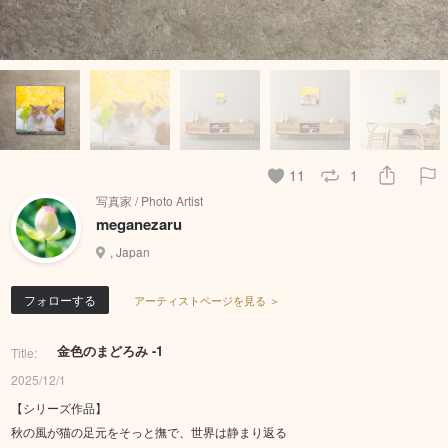
11
1
写真家 / Photo Artist
meganezaru
, Japan
フォローする
アーティストページを見る ＞
金色のまどろみ -1
Title:
2025/12/1
【シリーズ作品】
秋の風が猫の足元をそっと撫で、世界は静まり返る