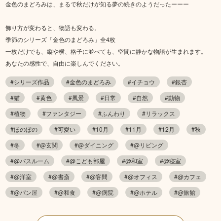
金色のまどろみは、まるで秋だけが知る夢の続きのようだったーーー
飾り方が変わると、物語も変わる。
季節のシリーズ「金色のまどろみ」全4枚
一枚だけでも、縦や横、格子に並べても、空間に静かな物語が生まれます。
あなたの感性で、自由に楽しんでください。
#シリーズ作品
#金色のまどろみ
#イチョウ
#銀杏
#猫
#黄色
#風景
#日常
#自然
#動物
#植物
#ファンタジー
#ふんわり
#リラックス
#ほのぼの
#可愛い
#10月
#11月
#12月
#秋
#冬
#@玄関
#@ダイニング
#@リビング
#@バスルーム
#@こども部屋
#@和室
#@寝室
#@洋室
#@書斎
#@客間
#@オフィス
#@カフェ
#@パン屋
#@和食
#@病院
#@ホテル
#@旅館