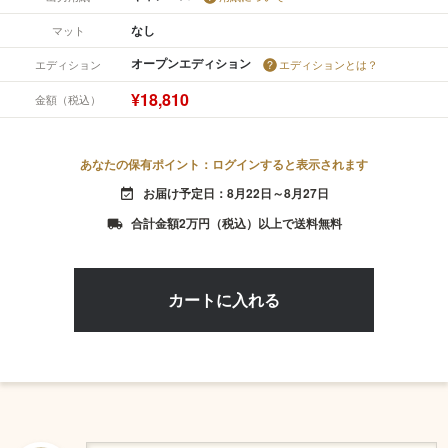
なし
マット
オープンエディション
エディション
エディションとは？
¥18,810
金額（税込）
あなたの保有ポイント：ログインすると表示されます
お届け予定日：8月22日～8月27日
event_available
合計金額2万円（税込）以上で送料無料
local_shipping