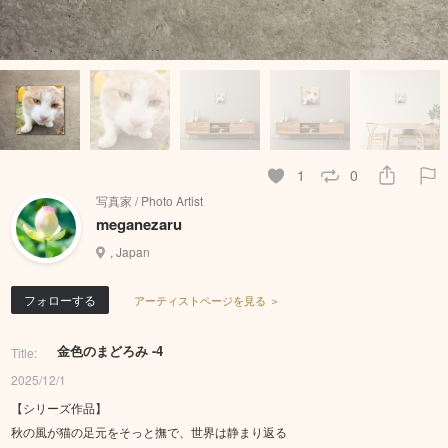
1
0
写真家 / Photo Artist
meganezaru
, Japan
フォローする
アーティストページを見る ＞
金色のまどろみ -4
Title:
2025/12/1
【シリーズ作品】
秋の風が猫の足元をそっと撫で、世界は静まり返る