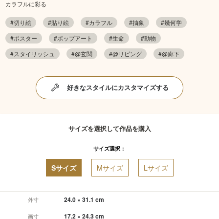
カラフルに彩る
#切り絵
#貼り絵
#カラフル
#抽象
#幾何学
#ポスター
#ポップアート
#生命
#動物
#スタイリッシュ
#@玄関
#@リビング
#@廊下
好きなスタイルにカスタマイズする
サイズを選択して作品を購入
サイズ選択：
Sサイズ
Mサイズ
Lサイズ
24.0 × 31.1 cm
外寸
17.2 × 24.3 cm
画寸