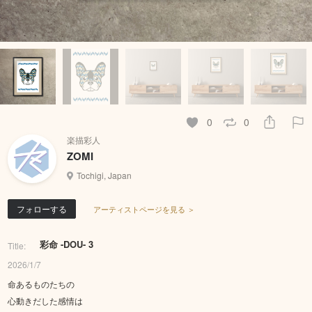
0
0
楽描彩人
ZOMI
Tochigi, Japan
フォローする
アーティストページを見る ＞
彩命 -DOU- 3
Title:
2026/1/7
命あるものたちの
心動きだした感情は