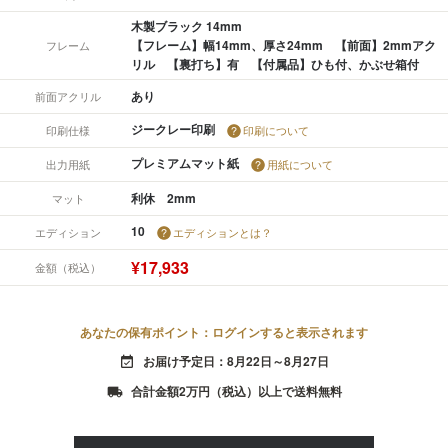
木製ブラック 14mm
【フレーム】幅14mm、厚さ24mm 【前面】2mmアク
フレーム
リル 【裏打ち】有 【付属品】ひも付、かぶせ箱付
あり
前面アクリル
ジークレー印刷
印刷仕様
印刷について
プレミアムマット紙
出力用紙
用紙について
利休 2mm
マット
10
エディション
エディションとは？
¥17,933
金額（税込）
あなたの保有ポイント：ログインすると表示されます
お届け予定日：8月22日～8月27日
event_available
合計金額2万円（税込）以上で送料無料
local_shipping