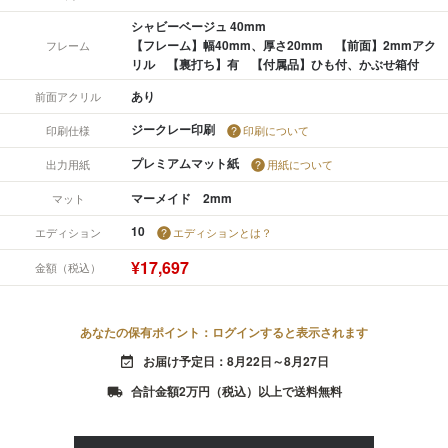
シャビーベージュ 40mm
【フレーム】幅40mm、厚さ20mm 【前面】2mmアク
フレーム
リル 【裏打ち】有 【付属品】ひも付、かぶせ箱付
あり
前面アクリル
ジークレー印刷
印刷仕様
印刷について
プレミアムマット紙
出力用紙
用紙について
マーメイド 2mm
マット
10
エディション
エディションとは？
¥17,697
金額（税込）
あなたの保有ポイント：ログインすると表示されます
お届け予定日：8月22日～8月27日
event_available
合計金額2万円（税込）以上で送料無料
local_shipping