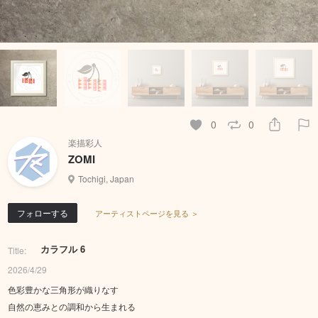
0
0
楽描彩人
ZOMI
Tochigi, Japan
フォローする
アーティストページを見る ＞
カラフル 6
Title:
2026/4/29
色彩豊かな三角形が織りなす
自然の恵みとの調和から生まれる