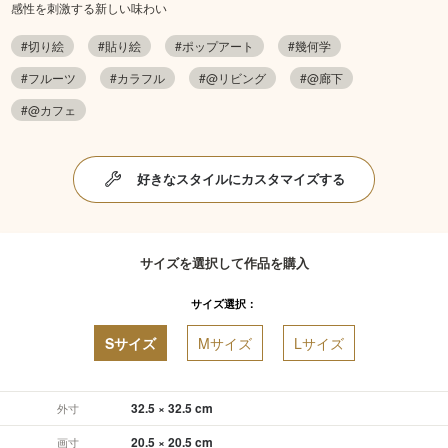
感性を刺激する新しい味わい
#切り絵
#貼り絵
#ポップアート
#幾何学
#フルーツ
#カラフル
#@リビング
#@廊下
#@カフェ
好きなスタイルにカスタマイズする
サイズを選択して作品を購入
サイズ選択：
Sサイズ
Mサイズ
Lサイズ
32.5 × 32.5 cm
外寸
20.5 × 20.5 cm
画寸