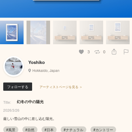
3
0
Yoshiko
Hokkaido, Japan
フォローする
アーティストページを見る ＞
幻冬の中の陽光
Title:
2026/3/26
厳しい雪山の中に差し込む陽光。
#風景
#自然
#日本
#ナチュラル
#カントリー