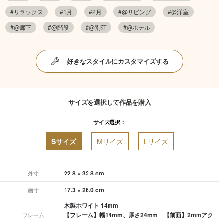
#リラックス
#1月
#2月
#@リビング
#@洋室
#@廊下
#@階段
#@別荘
#@ホテル
好きなスタイルにカスタマイズする
サイズを選択して作品を購入
サイズ選択：
Sサイズ
Mサイズ
Lサイズ
22.8 × 32.8 cm
外寸
17.3 × 26.0 cm
画寸
木製ホワイト 14mm
【フレーム】幅14mm、厚さ24mm 【前面】2mmアク
フレーム