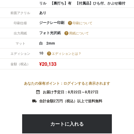
リル 【裏打ち】有 【付属品】ひも付、かぶせ箱付
あり
前面アクリル
ジークレー印刷
印刷仕様
印刷について
フォト光沢紙
出力用紙
用紙について
白 2mm
マット
10
エディション
エディションとは？
¥20,133
金額（税込）
あなたの保有ポイント：ログインすると表示されます
お届け予定日：8月22日～8月27日
event_available
合計金額2万円（税込）以上で送料無料
local_shipping