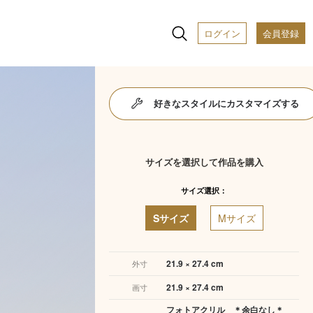
ログイン
会員登録
好きなスタイルにカスタマイズする
サイズを選択して作品を購入
サイズ選択：
Sサイズ
Mサイズ
21.9 × 27.4 cm
外寸
21.9 × 27.4 cm
画寸
フォトアクリル ＊余白なし＊