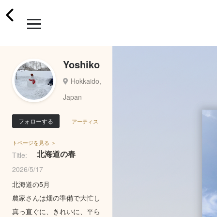
Yoshiko
Hokkaido,
Japan
フォローする
アーティス
トページを見る ＞
北海道の春
Title:
2026/5/17
北海道の5月
農家さんは畑の準備で大忙し
真っ直ぐに、きれいに、平ら