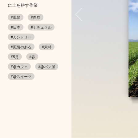
に土を耕す作業
#風景
#自然
#日本
#ナチュラル
#カントリー
#風情のある
#素朴
#5月
#春
#@カフェ
#@パン屋
#@スイーツ