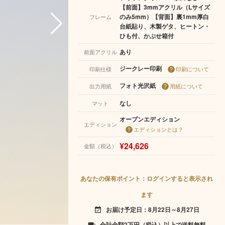
【前面】3mmアクリル（Lサイズ
のみ5mm）【背面】裏1mm厚白
フレーム
台紙貼り、木製ゲタ、ヒートン・
ひも付、かぶせ箱付
あり
前面アクリル
ジークレー印刷
印刷仕様
印刷について
フォト光沢紙
出力用紙
用紙について
なし
マット
オープンエディション
エディション
エディションとは？
¥24,626
金額（税込）
あなたの保有ポイント：ログインすると表示され
ます
お届け予定日：8月22日～8月27日
event_available
合計金額2万円（税込）以上で送料無料
local_shipping