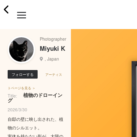
Photographer
Miyuki K
, Japan
フォローする
アーティス
トページを見る ＞
植物のドローイン
Title:
グ
2026/3/30
自邸の壁に映し出された、植
物のシルエット。
実体を持たない影が、太陽の