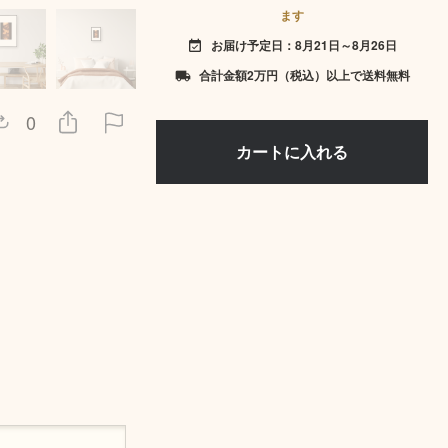
ます
お届け予定日：8月21日～8月26日
event_available
合計金額2万円（税込）以上で送料無料
local_shipping
0