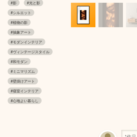
#影
#光と影
#シルエット
#植物の影
#抽象アート
#モダンインテリア
#ヴィンテージスタイル
#和モダン
#ミニマリズム
#壁掛けアート
#寝室インテリア
#心地よい暮らし