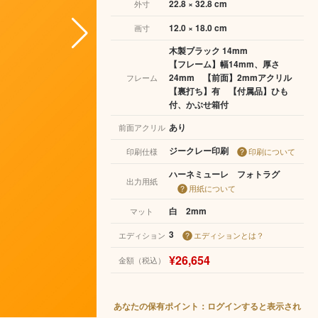
22.8 × 32.8 cm
外寸
12.0 × 18.0 cm
画寸
木製ブラック 14mm
【フレーム】幅14mm、厚さ
24mm 【前面】2mmアクリル
フレーム
【裏打ち】有 【付属品】ひも
付、かぶせ箱付
あり
前面アクリル
ジークレー印刷
印刷仕様
印刷について
ハーネミューレ フォトラグ
出力用紙
用紙について
白 2mm
マット
3
エディション
エディションとは？
¥26,654
金額（税込）
あなたの保有ポイント：ログインすると表示され