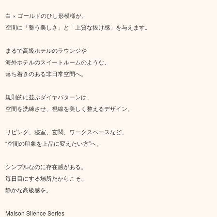
白 × ゴールドのひし形模様が、
空間に「整う美しさ」と「上質な抜け感」を与えます。
まるで高級ホテルのラウンジや
海外ホテルのスイートルームのような、
落ち着きのある非日常空間へ。
規則的に並ぶダイヤパターンは、
空間を洗練させ、視線を美しく整えるデザイン。
リビング、寝室、玄関、ワークスペースなど、
“空間の印象を上品に変えたい方”へ。
シンプルなのに存在感がある。
毎日目にする場所だからこそ、
静かな高級感を。
Maison Silence Series