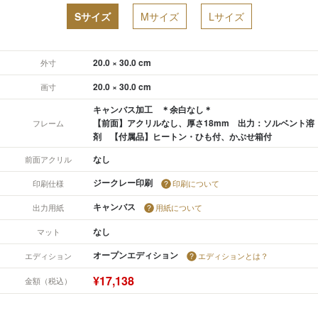
Sサイズ
Mサイズ
Lサイズ
20.0 × 30.0 cm
外寸
20.0 × 30.0 cm
画寸
キャンバス加工 ＊余白なし＊
【前面】アクリルなし、厚さ18mm 出力：ソルベント溶
フレーム
剤 【付属品】ヒートン・ひも付、かぶせ箱付
なし
前面アクリル
ジークレー印刷
印刷仕様
印刷について
キャンバス
出力用紙
用紙について
なし
マット
オープンエディション
エディション
エディションとは？
¥17,138
金額（税込）