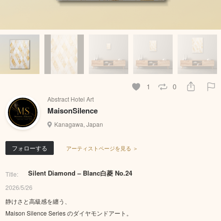
1
0
Abstract Hotel Art
MaisonSilence
Kanagawa, Japan
フォローする
アーティストページを見る ＞
Silent Diamond – Blanc白菱 No.24
Title:
2026/5/26
静けさと高級感を纏う、
Maison Silence Series のダイヤモンドアート。