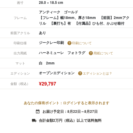
28.0 × 18.5 cm
画寸
アンティーク ゴールド
【フレーム】幅18mm、厚さ18mm 【前面】2mmアク
フレーム
リル 【裏打ち】有 【付属品】ひも付、かぶせ箱付
あり
前面アクリル
ジークレー印刷
印刷仕様
印刷について
ハーネミューレ フォトラグ
出力用紙
用紙について
白 2mm
マット
オープンエディション
エディション
エディションとは？
¥29,797
金額（税込）
あなたの保有ポイント：ログインすると表示されます
お届け予定日：8月22日～8月27日
event_available
合計金額2万円（税込）以上で送料無料
local_shipping