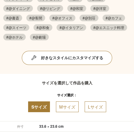
#@ダイニング
#@リビング
#@和室
#@洋室
#@書斎
#@客間
#@オフィス
#@別荘
#@カフェ
#@スイーツ
#@和食
#@イタリアン
#@エスニック料理
#@ホテル
#@劇場
好きなスタイルにカスタマイズする
サイズを選択して作品を購入
サイズ選択：
Sサイズ
Mサイズ
Lサイズ
33.6 × 23.6 cm
外寸