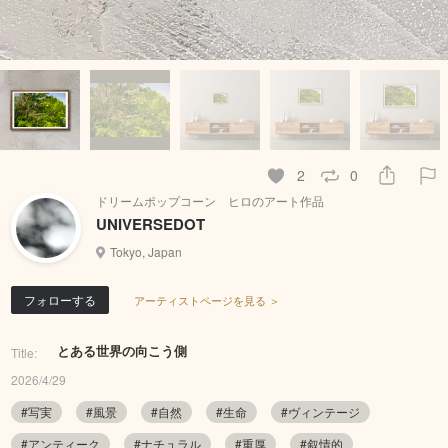
2
0
ドリームポップコーン ヒロのアート作品
UNIVERSEDOT
Tokyo, Japan
フォローする
アーティストページを見る ＞
とある世界の向こう側
Title:
2026/4/29
#写実
#風景
#自然
#生命
#ヴィンテージ
#アンティーク
#ナチュラル
#重厚
#叙情的