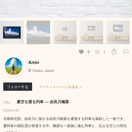
9
1
Amin
Osaka, Japan
フォローする
アーティストページを見る ＞
夏空を渡る列車 ― 由良川橋梁
Title:
2026/4/30
京都府北部、由良川に架かる由良川橋梁を通過する列車を撮影した一枚です。
夏特有の積乱雲が発達する中、橋梁を一直線に進む列車と、広がる空との対比