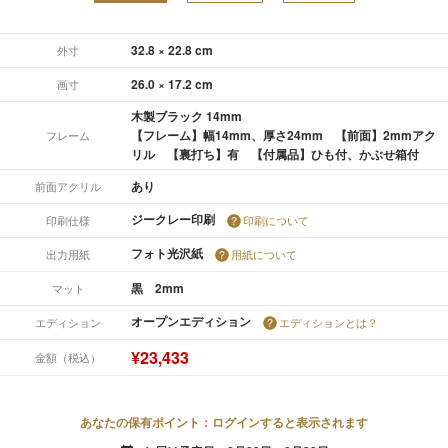
32.8 × 22.8 cm
外寸
26.0 × 17.2 cm
画寸
木製ブラック 14mm
【フレーム】幅14mm、厚さ24mm 【前面】2mmアク
フレーム
リル 【裏打ち】有 【付属品】ひも付、かぶせ箱付
あり
前面アクリル
ジークレー印刷
印刷仕様
印刷について
フォト光沢紙
出力用紙
用紙について
黒 2mm
マット
オープンエディション
エディション
エディションとは？
¥23,433
金額（税込）
あなたの保有ポイント：ログインすると表示されます