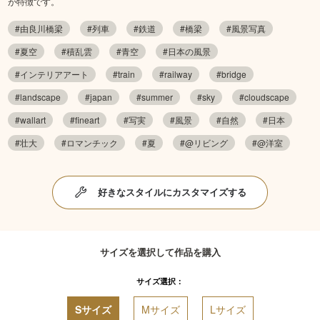
が特徴です。
#由良川橋梁
#列車
#鉄道
#橋梁
#風景写真
#夏空
#積乱雲
#青空
#日本の風景
#インテリアアート
#train
#railway
#bridge
#landscape
#japan
#summer
#sky
#cloudscape
#wallart
#fineart
#写実
#風景
#自然
#日本
#壮大
#ロマンチック
#夏
#@リビング
#@洋室
好きなスタイルにカスタマイズする
サイズを選択して作品を購入
サイズ選択：
Sサイズ
Mサイズ
Lサイズ