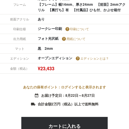
【フレーム】幅14mm、厚さ24mm 【前面】2mmアク
フレーム
リル 【裏打ち】有 【付属品】ひも付、かぶせ箱付
あり
前面アクリル
ジークレー印刷
印刷仕様
印刷について
フォト光沢紙
出力用紙
用紙について
黒 2mm
マット
オープンエディション
エディション
エディションとは？
¥23,433
金額（税込）
あなたの保有ポイント：ログインすると表示されます
お届け予定日：8月22日～8月27日
event_available
合計金額2万円（税込）以上で送料無料
local_shipping