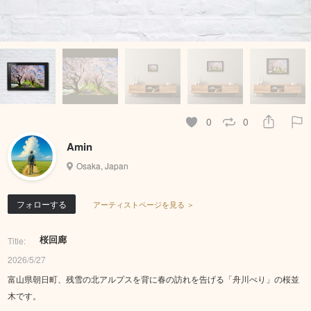
0
0
Amin
Osaka, Japan
フォローする
アーティストページを見る ＞
桜回廊
Title:
2026/5/27
富山県朝日町、残雪の北アルプスを背に春の訪れを告げる「舟川べり」の桜並
木です。