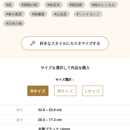
#桜
#満開の桜
#桜並木
#桜回廊
#桜のトンネル
#春の風景
#春爛漫
#お花見
#ソメイヨシノ
#日本の春
好きなスタイルにカスタマイズする
サイズを選択して作品を購入
サイズ選択：
Sサイズ
Mサイズ
Lサイズ
32.8 × 22.8 cm
外寸
26.0 × 17.3 cm
画寸
木製ブラック 14mm