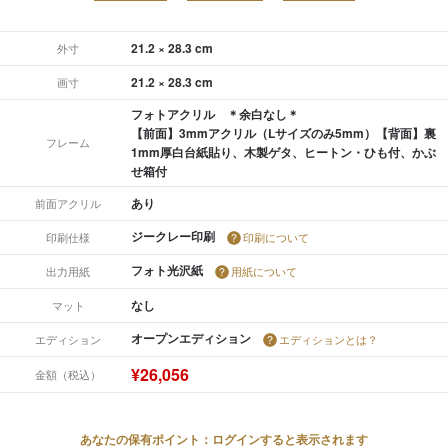
21.2 × 28.3 cm
外寸
21.2 × 28.3 cm
画寸
フォトアクリル ＊余白なし＊
【前面】3mmアクリル（Lサイズのみ5mm）【背面】裏
フレーム
1mm厚白台紙貼り、木製ゲタ、ヒートン・ひも付、かぶ
せ箱付
あり
前面アクリル
ジークレー印刷
印刷仕様
印刷について
フォト光沢紙
出力用紙
用紙について
なし
マット
オープンエディション
エディション
エディションとは？
¥26,056
金額（税込）
あなたの保有ポイント：ログインすると表示されます