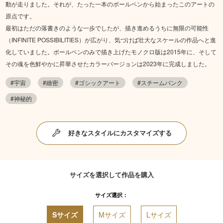
動が走りました。それが、たった一本のボールペンから始まったこのアートの
原点です。
最初はただの落書きのような一歩でしたが、描き進めるうちに無限の可能性
（INFINITE POSSIBILITIES）が広がり、気づけば壮大なスケールの作品へと進
化していました。ボールペンのみで描き上げたモノクロ版は2015年に、そして
その魂を色鮮やかに昇華させたカラーバージョンは2023年に完成しました。
#宇宙
#緻密
#ゴシックアート
#スチームパンク
#神秘的
好きなスタイルにカスタマイズする
サイズを選択して作品を購入
サイズ選択：
Sサイズ
Mサイズ
Lサイズ