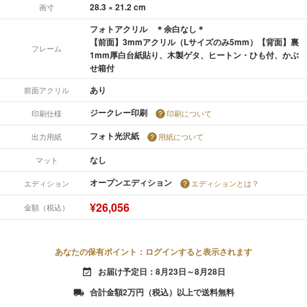
28.3 × 21.2 cm
画寸
フォトアクリル ＊余白なし＊
【前面】3mmアクリル（Lサイズのみ5mm）【背面】裏
フレーム
1mm厚白台紙貼り、木製ゲタ、ヒートン・ひも付、かぶ
せ箱付
あり
前面アクリル
ジークレー印刷
印刷仕様
印刷について
フォト光沢紙
出力用紙
用紙について
なし
マット
オープンエディション
エディション
エディションとは？
¥26,056
金額（税込）
あなたの保有ポイント：ログインすると表示されます
お届け予定日：8月23日～8月28日
event_available
合計金額2万円（税込）以上で送料無料
local_shipping