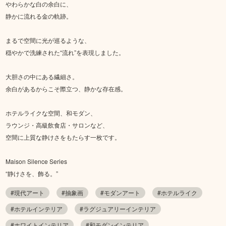
やわらかな白の余白に、
静かに流れる金の軌跡。
まるで空間に光が巡るような、
穏やかで洗練された“流れ”を表現しました。
大胆さの中にある繊細さ。
余白があるからこそ際立つ、静かな存在感。
ホテルライクな空間、和モダン、
ラウンジ・高級飲食店・サロンなど、
空間に上質な静けさをもたらす一枚です。
Maison Silence Series
“静けさを、飾る。”
#現代アート
#抽象画
#モダンアート
#ホテルライク
#ホテルインテリア
#ラグジュアリーインテリア
#ホワイトインテリア
#和モダンインテリア