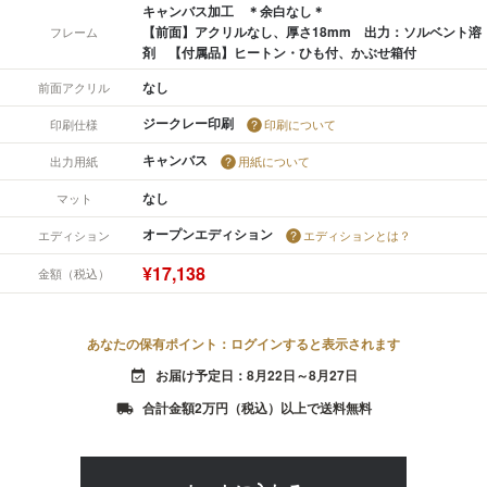
キャンバス加工 ＊余白なし＊
【前面】アクリルなし、厚さ18mm 出力：ソルベント溶
フレーム
剤 【付属品】ヒートン・ひも付、かぶせ箱付
なし
前面アクリル
ジークレー印刷
印刷仕様
印刷について
キャンバス
出力用紙
用紙について
なし
マット
オープンエディション
エディション
エディションとは？
¥17,138
金額（税込）
あなたの保有ポイント：ログインすると表示されます
お届け予定日：8月22日～8月27日
event_available
合計金額2万円（税込）以上で送料無料
local_shipping