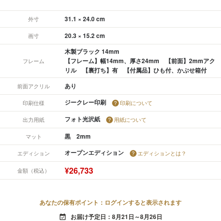
31.1 × 24.0 cm
外寸
20.3 × 15.2 cm
画寸
木製ブラック 14mm
【フレーム】幅14mm、厚さ24mm 【前面】2mmアク
フレーム
リル 【裏打ち】有 【付属品】ひも付、かぶせ箱付
あり
前面アクリル
ジークレー印刷
印刷仕様
印刷について
フォト光沢紙
出力用紙
用紙について
黒 2mm
マット
オープンエディション
エディション
エディションとは？
¥26,733
金額（税込）
あなたの保有ポイント：ログインすると表示されます
お届け予定日：8月21日～8月26日
event_available