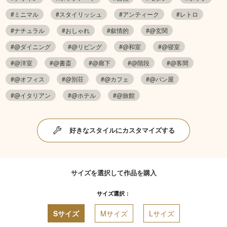
#ミニマル
#スタイリッシュ
#アンティーク
#レトロ
#ナチュラル
#おしゃれ
#叙情的
#@玄関
#@ダイニング
#@リビング
#@和室
#@寝室
#@洋室
#@書斎
#@廊下
#@階段
#@客間
#@オフィス
#@別荘
#@カフェ
#@パン屋
#@イタリアン
#@ホテル
#@旅館
好きなスタイルにカスタマイズする
サイズを選択して作品を購入
サイズ選択：
Sサイズ
Mサイズ
Lサイズ