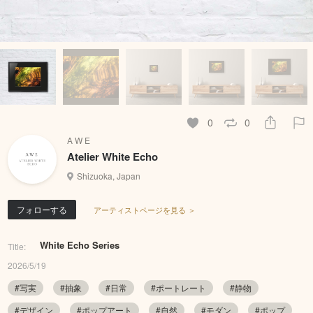
0
0
A W E
Atelier White Echo
Shizuoka, Japan
フォローする
アーティストページを見る ＞
White Echo Series
Title:
2026/5/19
#写実
#抽象
#日常
#ポートレート
#静物
#デザイン
#ポップアート
#自然
#モダン
#ポップ