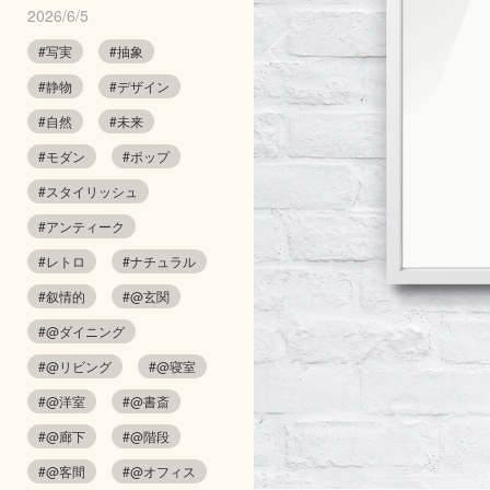
2026/6/5
#写実
#抽象
#静物
#デザイン
#自然
#未来
#モダン
#ポップ
#スタイリッシュ
#アンティーク
#レトロ
#ナチュラル
#叙情的
#@玄関
#@ダイニング
#@リビング
#@寝室
#@洋室
#@書斎
#@廊下
#@階段
#@客間
#@オフィス