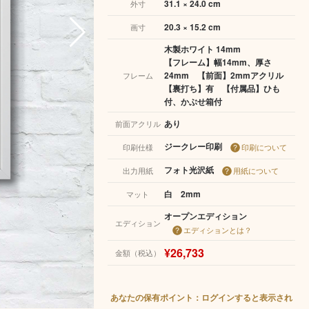
31.1 × 24.0 cm
外寸
20.3 × 15.2 cm
画寸
木製ホワイト 14mm
【フレーム】幅14mm、厚さ
24mm 【前面】2mmアクリル
フレーム
【裏打ち】有 【付属品】ひも
付、かぶせ箱付
あり
前面アクリル
ジークレー印刷
印刷仕様
印刷について
フォト光沢紙
出力用紙
用紙について
白 2mm
マット
オープンエディション
エディション
エディションとは？
¥26,733
金額（税込）
あなたの保有ポイント：ログインすると表示され