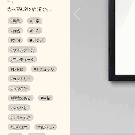
ン。
命を育む朝の市場です。
#風景
#日常
#自然
#生命
#外国
#アジア
#ヴィンテージ
#アンティーク
#レトロ
#ナチュラル
#カントリー
#わびさび
#風情のある
#幸福
#ふんわり
#リラックス
#ほのぼの
#懐かしい