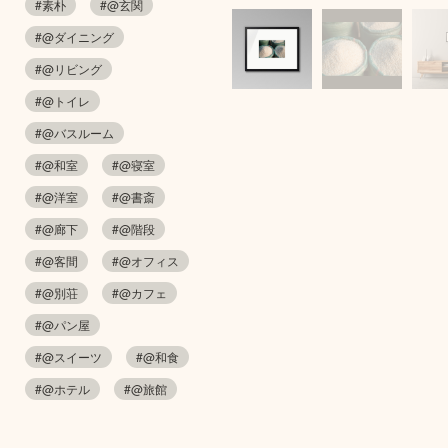
#素朴
#@玄関
#@ダイニング
#@リビング
#@トイレ
#@バスルーム
#@和室
#@寝室
#@洋室
#@書斎
#@廊下
#@階段
#@客間
#@オフィス
#@別荘
#@カフェ
#@パン屋
#@スイーツ
#@和食
#@ホテル
#@旅館