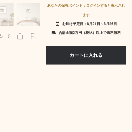
あなたの保有ポイント：ログインすると表示され
ます
お届け予定日：8月21日～8月26日
event_available
合計金額2万円（税込）以上で送料無料
local_shipping
0