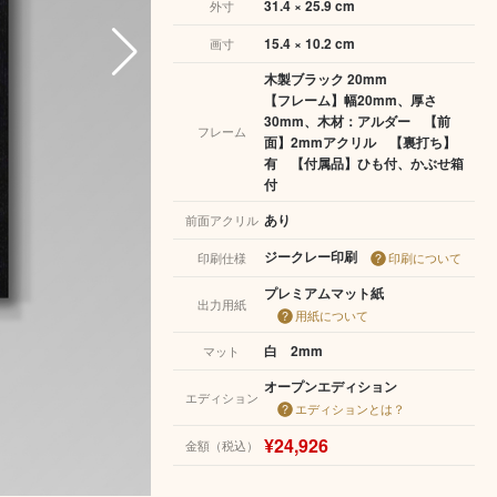
31.4 × 25.9 cm
外寸
15.4 × 10.2 cm
画寸
木製ブラック 20mm
【フレーム】幅20mm、厚さ
30mm、木材：アルダー 【前
フレーム
面】2mmアクリル 【裏打ち】
有 【付属品】ひも付、かぶせ箱
付
あり
前面アクリル
ジークレー印刷
印刷仕様
印刷について
プレミアムマット紙
出力用紙
用紙について
白 2mm
マット
オープンエディション
エディション
エディションとは？
¥24,926
金額（税込）