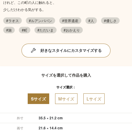
けれど、この町の人に触れると、
少しだけわかる気がする。
#ラオス
#ルアンパバン
#世界遺産
#人
#優しさ
#旅
#町
#ただいま
#おかえり
好きなスタイルにカスタマイズする
サイズを選択して作品を購入
サイズ選択：
Sサイズ
Mサイズ
Lサイズ
35.5 × 21.2 cm
外寸
21.6 × 14.4 cm
画寸