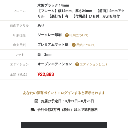
木製ブラック 14mm
【フレーム】幅14mm、厚さ24mm 【前面】2mmアク
フレーム
リル 【裏打ち】有 【付属品】ひも付、かぶせ箱付
あり
前面アクリル
ジークレー印刷
印刷仕様
印刷について
プレミアムマット紙
出力用紙
用紙について
白 2mm
マット
オープンエディション
エディション
エディションとは？
¥22,883
金額（税込）
あなたの保有ポイント：ログインすると表示されます
お届け予定日：8月21日～8月26日
event_available
合計金額2万円（税込）以上で送料無料
local_shipping