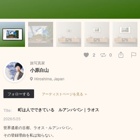
2
0
旅写真家
小原白山
Hiroshima, Japan
フォローする
アーティストページを見る ＞
町は人でできている ルアンパバン｜ラオス
Title:
2026/5/25
世界遺産の古都、ラオス・ルアンパバン。
その登録理由を私は知らない。