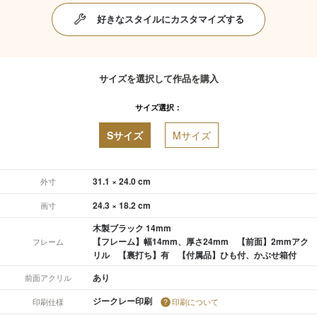
好きなスタイルにカスタマイズする
サイズを選択して作品を購入
サイズ選択：
Sサイズ
Mサイズ
31.1 × 24.0 cm
外寸
24.3 × 18.2 cm
画寸
木製ブラック 14mm
【フレーム】幅14mm、厚さ24mm 【前面】2mmアク
フレーム
リル 【裏打ち】有 【付属品】ひも付、かぶせ箱付
あり
前面アクリル
ジークレー印刷
印刷仕様
印刷について