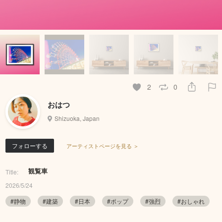
2
0
おはつ
Shizuoka, Japan
フォローする
アーティストページを見る ＞
観覧車
Title:
2026/5/24
#静物
#建築
#日本
#ポップ
#強烈
#おしゃれ