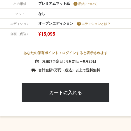
プレミアムマット紙
出力用紙
用紙について
なし
マット
オープンエディション
エディション
エディションとは？
¥15,095
金額（税込）
あなたの保有ポイント：ログインすると表示されます
お届け予定日：8月21日～8月26日
event_available
合計金額2万円（税込）以上で送料無料
local_shipping