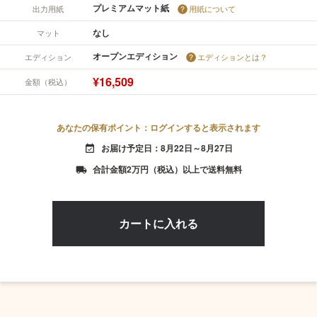
プレミアムマット紙
出力用紙
用紙について
なし
マット
オープンエディション
エディション
エディションとは？
¥16,509
金額（税込）
あなたの保有ポイント：ログインすると表示されます
お届け予定日：8月22日～8月27日
event_available
合計金額2万円（税込）以上で送料無料
local_shipping