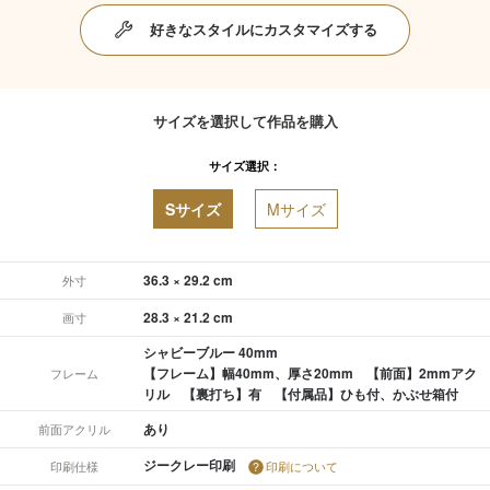
好きなスタイルにカスタマイズする
サイズを選択して作品を購入
サイズ選択：
Sサイズ
Mサイズ
36.3 × 29.2 cm
外寸
28.3 × 21.2 cm
画寸
シャビーブルー 40mm
【フレーム】幅40mm、厚さ20mm 【前面】2mmアク
フレーム
リル 【裏打ち】有 【付属品】ひも付、かぶせ箱付
あり
前面アクリル
ジークレー印刷
印刷仕様
印刷について