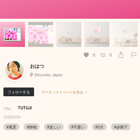
0
0
おはつ
Shizuoka, Japan
フォローする
アーティストページを見る ＞
TUTUJI
Title:
2026/5/24
#風景
#静物
#楽しい
#可愛い
#5月
#@廊下