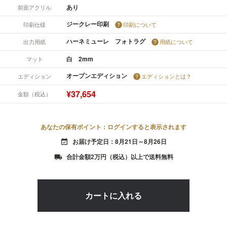
あり
前面アクリル
ジークレー印刷
印刷仕様
印刷について
ハーネミューレ フォトラグ
出力用紙
用紙について
白 2mm
マット
オープンエディション
エディション
エディションとは？
¥37,654
金額（税込）
あなたの保有ポイント：ログインすると表示されます
お届け予定日：8月21日～8月26日
event_available
合計金額2万円（税込）以上で送料無料
local_shipping