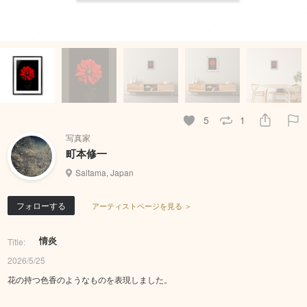
5
1
写真家
町本修一
Saitama, Japan
フォローする
アーティストページを見る ＞
情炎
Title:
2026/5/25
花の持つ色香のようなものを表現しました。