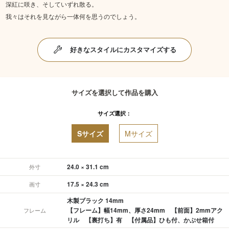
深紅に咲き、そしていずれ散る。
我々はそれを見ながら一体何を思うのでしょう。
好きなスタイルにカスタマイズする
サイズを選択して作品を購入
サイズ選択：
Sサイズ
Mサイズ
24.0 × 31.1 cm
外寸
17.5 × 24.3 cm
画寸
木製ブラック 14mm
【フレーム】幅14mm、厚さ24mm 【前面】2mmアク
フレーム
リル 【裏打ち】有 【付属品】ひも付、かぶせ箱付