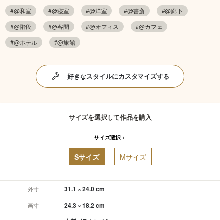
#@和室
#@寝室
#@洋室
#@書斎
#@廊下
#@階段
#@客間
#@オフィス
#@カフェ
#@ホテル
#@旅館
好きなスタイルにカスタマイズする
サイズを選択して作品を購入
サイズ選択：
Sサイズ
Mサイズ
31.1 × 24.0 cm
外寸
24.3 × 18.2 cm
画寸