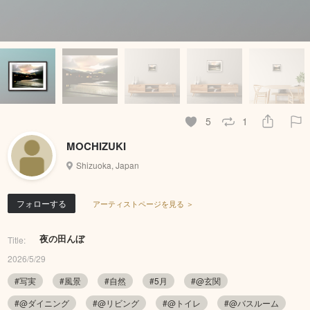
5
1
MOCHIZUKI
Shizuoka, Japan
フォローする
アーティストページを見る ＞
夜の田んぼ
Title:
2026/5/29
#写実
#風景
#自然
#5月
#@玄関
#@ダイニング
#@リビング
#@トイレ
#@バスルーム