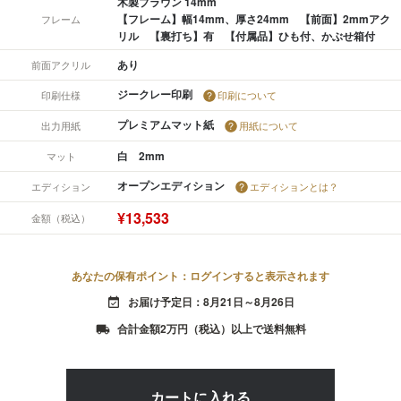
木製ブラウン 14mm
【フレーム】幅14mm、厚さ24mm 【前面】2mmアク
フレーム
リル 【裏打ち】有 【付属品】ひも付、かぶせ箱付
あり
前面アクリル
ジークレー印刷
印刷仕様
印刷について
プレミアムマット紙
出力用紙
用紙について
白 2mm
マット
オープンエディション
エディション
エディションとは？
¥13,533
金額（税込）
あなたの保有ポイント：ログインすると表示されます
お届け予定日：8月21日～8月26日
event_available
合計金額2万円（税込）以上で送料無料
local_shipping