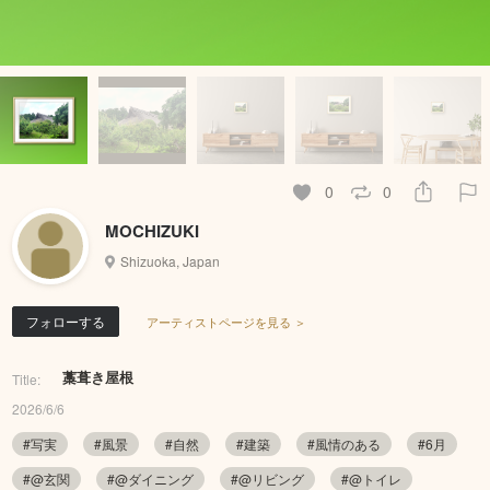
0
0
MOCHIZUKI
Shizuoka, Japan
フォローする
アーティストページを見る ＞
藁葺き屋根
Title:
2026/6/6
#写実
#風景
#自然
#建築
#風情のある
#6月
#@玄関
#@ダイニング
#@リビング
#@トイレ