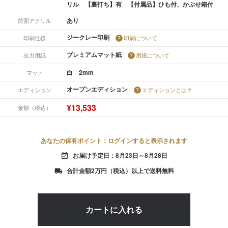
リル 【裏打ち】有 【付属品】ひも付、かぶせ箱付
あり
前面アクリル
ジークレー印刷
印刷仕様
印刷について
プレミアムマット紙
出力用紙
用紙について
白 2mm
マット
オープンエディション
エディション
エディションとは？
¥13,533
金額（税込）
あなたの保有ポイント：ログインすると表示されます
お届け予定日：8月23日～8月28日
event_available
合計金額2万円（税込）以上で送料無料
local_shipping