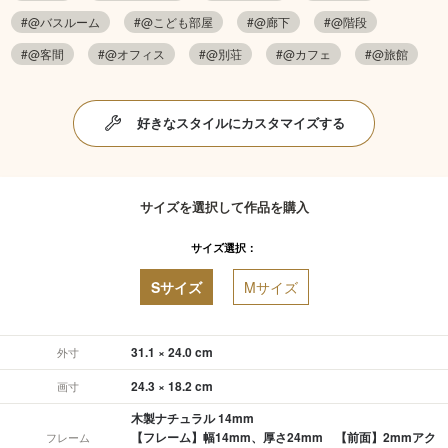
#@バスルーム
#@こども部屋
#@廊下
#@階段
#@客間
#@オフィス
#@別荘
#@カフェ
#@旅館
好きなスタイルにカスタマイズする
サイズを選択して作品を購入
サイズ選択：
Sサイズ
Mサイズ
31.1 × 24.0 cm
外寸
24.3 × 18.2 cm
画寸
木製ナチュラル 14mm
【フレーム】幅14mm、厚さ24mm 【前面】2mmアク
フレーム