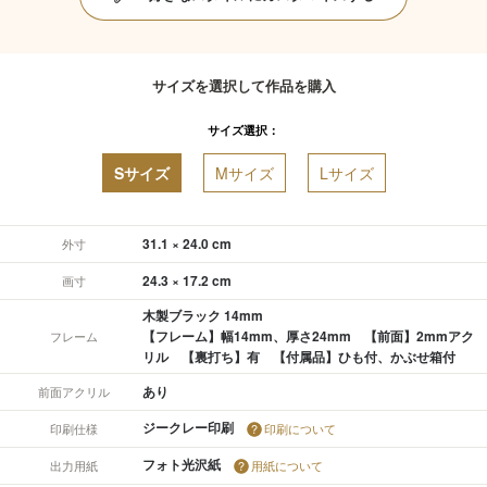
サイズを選択して作品を購入
サイズ選択：
Sサイズ
Mサイズ
Lサイズ
31.1 × 24.0 cm
外寸
24.3 × 17.2 cm
画寸
木製ブラック 14mm
【フレーム】幅14mm、厚さ24mm 【前面】2mmアク
フレーム
リル 【裏打ち】有 【付属品】ひも付、かぶせ箱付
あり
前面アクリル
ジークレー印刷
印刷仕様
印刷について
フォト光沢紙
出力用紙
用紙について