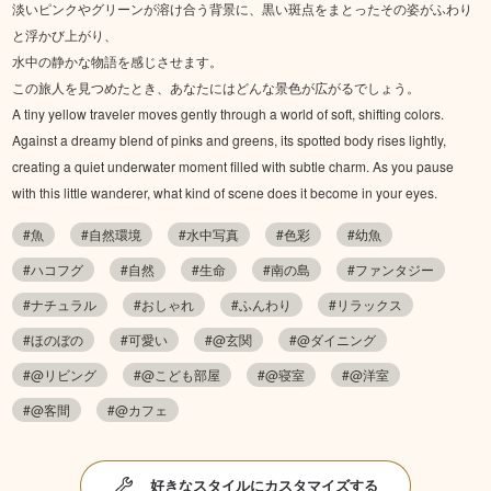
淡いピンクやグリーンが溶け合う背景に、黒い斑点をまとったその姿がふわり
と浮かび上がり、
水中の静かな物語を感じさせます。
この旅人を見つめたとき、あなたにはどんな景色が広がるでしょう。
A tiny yellow traveler moves gently through a world of soft, shifting colors.
Against a dreamy blend of pinks and greens, its spotted body rises lightly,
creating a quiet underwater moment filled with subtle charm. As you pause
with this little wanderer, what kind of scene does it become in your eyes.
#魚
#自然環境
#水中写真
#色彩
#幼魚
#ハコフグ
#自然
#生命
#南の島
#ファンタジー
#ナチュラル
#おしゃれ
#ふんわり
#リラックス
#ほのぼの
#可愛い
#@玄関
#@ダイニング
#@リビング
#@こども部屋
#@寝室
#@洋室
#@客間
#@カフェ
好きなスタイルにカスタマイズする