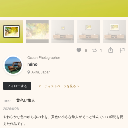
6
1
Ocean Photographer
mino
Akita, Japan
フォローする
アーティストページを見る ＞
黄色い旅人
Title:
2026/6/28
やわらかな色のゆらぎの中を、黄色い小さな旅人がそっと進んでいく瞬間を捉
えた作品です。