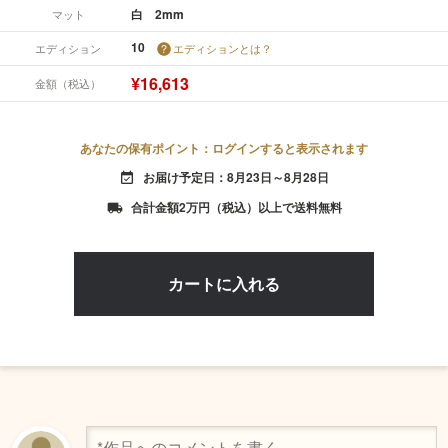
白 2mm
マット
10
エディション
エディションとは？
¥16,613
金額（税込）
あなたの保有ポイント：ログインすると表示されます
お届け予定日：8月23日～8月28日
event_available
合計金額2万円（税込）以上で送料無料
local_shipping