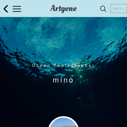
Artgene
ログイン
Ocean Photographer
mino