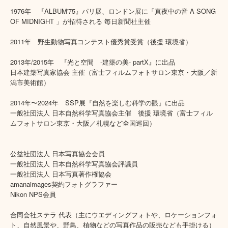
1976年 『ALBUM'75』パリ展、ロンドン展に「真夜中の音 A SONG
OF MIDNIGHT 」が招待される 毎日新聞社主催
2011年 野生動物写真コンテスト優秀賞受賞（後援 環境省）
2013年/2015年 『光と空間 -建築の美- partX』に出品
日本建築写真家協会 主催（富士フィルムフォトサロン東京・大阪／新
潟市美術館）
2014年〜2024年 SSP展『自然を楽しむ科学の眼』に出品
一般社団法人 日本自然科学写真協会主催 後援 環境省（富士フィル
ムフォトサロン東京・大阪／札幌など全国巡回）
公益社団法人 日本写真協会会員
一般社団法人 日本自然科学写真協会評議員
一般社団法人 日本写真著作権協会
amanaimages契約フォトグラファー
Nikon NPS会員
合同会社ステラ 代表（主にウエディングフォトや、ロケーションフォ
ト、自然風景や、野鳥、植物などの写真作品の販売なども手掛ける）