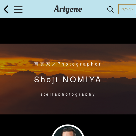
Artgene
ログイン
写真家／Photographer
Shoji NOMIYA
stellaphotography