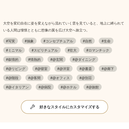
大空を変幻自在に姿を変えながら流れていく雲を見ていると、地上に縛られて
いる人間は憧憬とともに想像の翼を広げ大空へ旅立つ。
#写実
#抽象
#コンセプチュアル
#自然
#生命
#ミニマル
#スピリチュアル
#壮大
#ロマンチック
#叙情的
#情熱的
#@玄関
#@ダイニング
#@リビング
#@寝室
#@洋室
#@書斎
#@廊下
#@階段
#@客間
#@オフィス
#@別荘
#@イタリアン
#@病院
#@ホテル
#@旅館
好きなスタイルにカスタマイズする