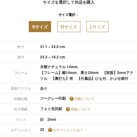
サイズを選択して作品を購入
サイズ選択：
Sサイズ
Mサイズ
Lサイズ
31.1 × 24.0 cm
外寸
24.3 × 18.2 cm
画寸
木製ナチュラル 14mm
【フレーム】幅14mm、厚さ24mm 【前面】2mmアク
フレーム
リル 【裏打ち】有 【付属品】ひも付、かぶせ箱付
あり
前面アクリル
ジークレー印刷
印刷仕様
印刷について
フォト光沢紙
出力用紙
用紙について
白 2mm
マット
25
エディション
エディションとは？