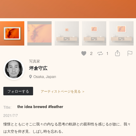
2
1
写真家
坪倉守広
Osaka, Japan
フォローする
アーティストページを見る ＞
the idea brewed #feather
Title:
2021/7/7
憧憬とともにそこに我々の内なる思考の軌跡との親和性を感じるが故に、我々
は大空を仰ぎ見、しばし時を忘れる。