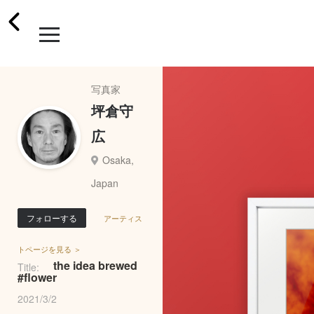
写真家
坪倉守
広
Osaka,
Japan
フォローする
アーティス
トページを見る ＞
the idea brewed
Title:
#flower
2021/3/2