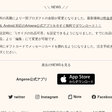
＼＼ NEWS ／／
料の高騰により一部プロダクトの金額が変更となりました。最新価格は
料金
S ＆ Android 対応のArtgene公式アプリを今すぐ無料でダウンロード！！
設定時に「Lサイズの出品可否」を設定できるようになりました。すでに出品
品」より「編集」にて変更が可能です。
時にギフトカードでメッセージカードを贈れるようになりました。注文手続
択ください。
過去のNEWSを見る
Artgene公式アプリ
Note
twitter
Instagram
Facebo