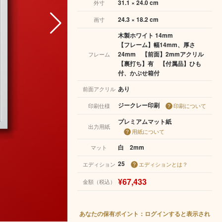
31.1 × 24.0 cm
外寸
24.3 × 18.2 cm
画寸
木製ホワイト 14mm
【フレーム】幅14mm、厚さ
24mm 【前面】2mmアクリル
フレーム
【裏打ち】有 【付属品】ひも
付、かぶせ箱付
あり
前面アクリル
ジークレー印刷
印刷仕様
印刷について
プレミアムマット紙
出力用紙
用紙について
白 2mm
マット
25
エディション
エディションとは？
¥67,433
金額（税込）
あなたの保有ポイント：ログインすると表示され