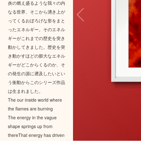
炎の燃え盛るような我々の内
なる世界、そこから湧き上が
ってくるおぼろげな形をまと
ったエネルギー。そのエネル
ギーがこれまでの歴史を突き
動かしてきました。歴史を突
き動かすほどの膨大なエネル
ギーがどこからくるのか、そ
の発生の源に遡及したいとい
う衝動からこのシリーズ作品
は生まれました。
The our inside world where
the flames are burning
The energy in the vague
shape springs up from
thereThat energy has driven