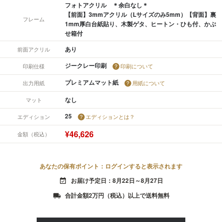
フォトアクリル ＊余白なし＊
【前面】3mmアクリル（Lサイズのみ5mm）【背面】裏
フレーム
1mm厚白台紙貼り、木製ゲタ、ヒートン・ひも付、かぶ
せ箱付
あり
前面アクリル
ジークレー印刷
印刷仕様
印刷について
プレミアムマット紙
出力用紙
用紙について
なし
マット
25
エディション
エディションとは？
¥46,626
金額（税込）
あなたの保有ポイント：ログインすると表示されます
お届け予定日：8月22日～8月27日
event_available
合計金額2万円（税込）以上で送料無料
local_shipping