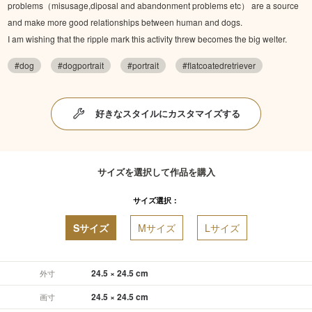
problems（misusage,diposal and abandonment problems etc） are a source
and make more good relationships between human and dogs.
I am wishing that the ripple mark this activity threw becomes the big welter.
#dog
#dogportrait
#portrait
#flatcoatedretriever
好きなスタイルにカスタマイズする
サイズを選択して作品を購入
サイズ選択：
Sサイズ
Mサイズ
Lサイズ
24.5 × 24.5 cm
外寸
24.5 × 24.5 cm
画寸