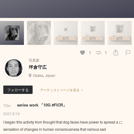
1
1
写真家
坪倉守広
Osaka, Japan
フォローする
アーティストページを見る ＞
series work 「10G #FlCR」
Title:
2021/2/16
I began this activity from thought that dog faces have power to spread a に
sensation of changes in human consciousness that various sad