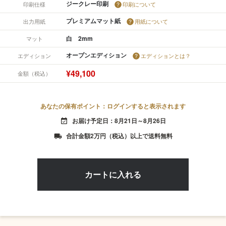
ジークレー印刷
印刷仕様
印刷について
プレミアムマット紙
出力用紙
用紙について
白 2mm
マット
オープンエディション
エディション
エディションとは？
¥49,100
金額（税込）
あなたの保有ポイント：ログインすると表示されます
お届け予定日：8月21日～8月26日
event_available
合計金額2万円（税込）以上で送料無料
local_shipping