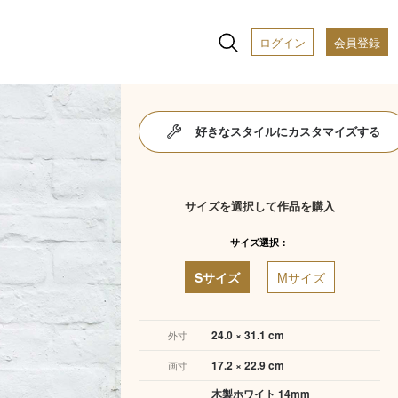
ログイン
会員登録
好きなスタイルにカスタマイズする
サイズを選択して作品を購入
サイズ選択：
Sサイズ
Mサイズ
24.0 × 31.1 cm
外寸
17.2 × 22.9 cm
画寸
木製ホワイト 14mm