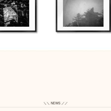
＼＼ NEWS ／／