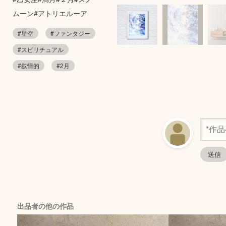
ムーン#アトリエルーア
#星空
#ファンタジー
#スピリチュアル
#叙情的
#2月
出品者の他の作品