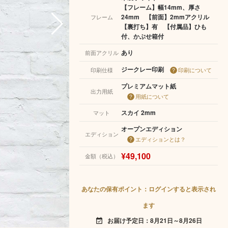
【フレーム】幅14mm、厚さ
24mm 【前面】2mmアクリル
フレーム
【裏打ち】有 【付属品】ひも
付、かぶせ箱付
あり
前面アクリル
ジークレー印刷
印刷仕様
印刷について
プレミアムマット紙
出力用紙
用紙について
スカイ 2mm
マット
オープンエディション
エディション
エディションとは？
¥49,100
金額（税込）
あなたの保有ポイント：ログインすると表示され
ます
お届け予定日：8月21日～8月26日
event_available