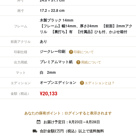
17.2 × 22.8 cm
画寸
木製ブラック 14mm
【フレーム】幅14mm、厚さ24mm 【前面】2mmアク
フレーム
リル 【裏打ち】有 【付属品】ひも付、かぶせ箱付
あり
前面アクリル
ジークレー印刷
印刷仕様
印刷について
プレミアムマット紙
出力用紙
用紙について
白 2mm
マット
オープンエディション
エディション
エディションとは？
¥20,133
金額（税込）
あなたの保有ポイント：ログインすると表示されます
お届け予定日：8月23日～8月28日
event_available
合計金額2万円（税込）以上で送料無料
local_shipping