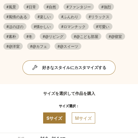
#風景
#日常
#自然
#ファンタジー
#強烈
#風情のある
#楽しい
#ふんわり
#リラックス
#ほのぼの
#懐かしい
#ロマンチック
#可愛い
#素朴
#冬
#@リビング
#@こども部屋
#@寝室
#@洋室
#@カフェ
#@スイーツ
好きなスタイルにカスタマイズする
サイズを選択して作品を購入
サイズ選択：
Sサイズ
Mサイズ
24.0 × 31.1 cm
外寸