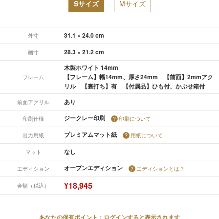
Sサイズ
Mサイズ
31.1 × 24.0 cm
外寸
28.3 × 21.2 cm
画寸
木製ホワイト 14mm
【フレーム】幅14mm、厚さ24mm 【前面】2mmアク
フレーム
リル 【裏打ち】有 【付属品】ひも付、かぶせ箱付
あり
前面アクリル
ジークレー印刷
印刷仕様
印刷について
プレミアムマット紙
出力用紙
用紙について
なし
マット
オープンエディション
エディション
エディションとは？
¥18,945
金額（税込）
あなたの保有ポイント：ログインすると表示されます