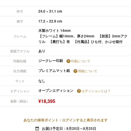
24.0 × 31.1 cm
外寸
17.2 × 22.9 cm
画寸
木製ホワイト 14mm
【フレーム】幅14mm、厚さ24mm 【前面】2mmアク
フレーム
リル 【裏打ち】有 【付属品】ひも付、かぶせ箱付
あり
前面アクリル
ジークレー印刷
印刷仕様
印刷について
プレミアムマット紙
出力用紙
用紙について
なし
マット
オープンエディション
エディション
エディションとは？
¥18,395
金額（税込）
あなたの保有ポイント：ログインすると表示されます
お届け予定日：8月20日～8月25日
event_available