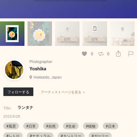
0
0
Photographer
Yoshika
Hokkaido, Japan
フォローする
アーティストページを見る ＞
ランタナ
Title:
2022/6/28
#風景
#日常
#自然
#生命
#植物
#日本
#レトロ
#ナチュラル
#カントリー
#ガーリー