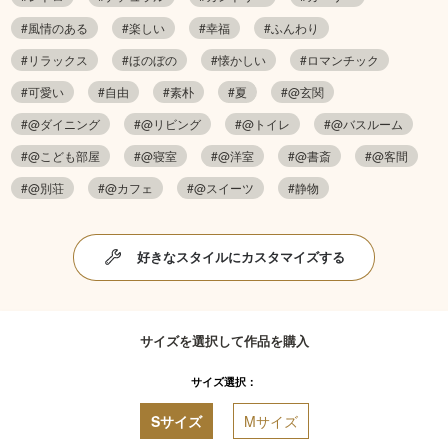
#風情のある
#楽しい
#幸福
#ふんわり
#リラックス
#ほのぼの
#懐かしい
#ロマンチック
#可愛い
#自由
#素朴
#夏
#@玄関
#@ダイニング
#@リビング
#@トイレ
#@バスルーム
#@こども部屋
#@寝室
#@洋室
#@書斎
#@客間
#@別荘
#@カフェ
#@スイーツ
#静物
好きなスタイルにカスタマイズする
サイズを選択して作品を購入
サイズ選択：
Sサイズ
Mサイズ