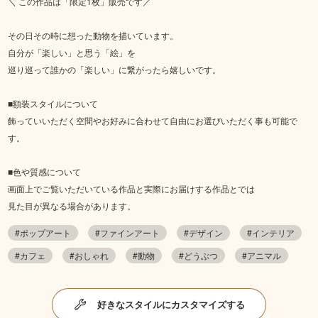
＼ この作品は「限定1枚」販売です／
その日その時に想った動物を描いています。
自分が「楽しい」と思う「絵」を
巡り巡って誰かの「楽しい」に繋がったら嬉しいです。
■額装スタイルについて
飾っていいただく空間やお好みに合わせて自由にお選びいただく事も可能で
す。
■色や質感について
画面上でご覧いただいている作品と実際にお届けする作品とでは
見た目が異なる場合があります。
#ポップアート
#ファインアート
#デザイン
#インテリア
#カフェ
#おしゃれ
#動物
#どうぶつ
#アニマル
好きなスタイルにカスタマイズする