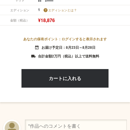
1
エディション
エディションとは？
¥18,876
金額（税込）
あなたの保有ポイント：ログインすると表示されます
お届け予定日：8月23日～8月28日
event_available
合計金額2万円（税込）以上で送料無料
local_shipping