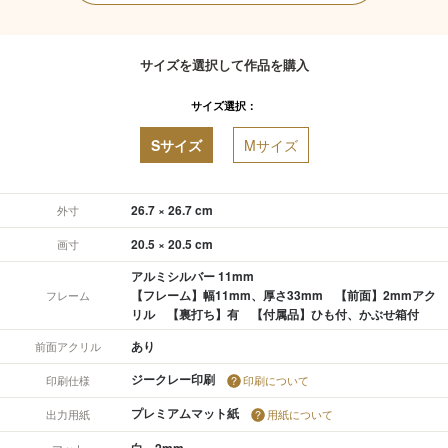
サイズを選択して作品を購入
サイズ選択：
Sサイズ
Mサイズ
26.7 × 26.7 cm
外寸
20.5 × 20.5 cm
画寸
アルミシルバー 11mm
【フレーム】幅11mm、厚さ33mm 【前面】2mmアク
フレーム
リル 【裏打ち】有 【付属品】ひも付、かぶせ箱付
あり
前面アクリル
ジークレー印刷
印刷仕様
印刷について
プレミアムマット紙
出力用紙
用紙について
白 2mm
マット