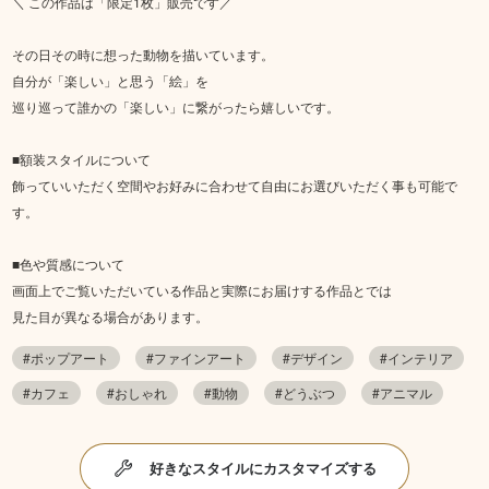
＼ この作品は「限定1枚」販売です／
その日その時に想った動物を描いています。
自分が「楽しい」と思う「絵」を
巡り巡って誰かの「楽しい」に繋がったら嬉しいです。
■額装スタイルについて
飾っていいただく空間やお好みに合わせて自由にお選びいただく事も可能で
す。
■色や質感について
画面上でご覧いただいている作品と実際にお届けする作品とでは
見た目が異なる場合があります。
#ポップアート
#ファインアート
#デザイン
#インテリア
#カフェ
#おしゃれ
#動物
#どうぶつ
#アニマル
好きなスタイルにカスタマイズする