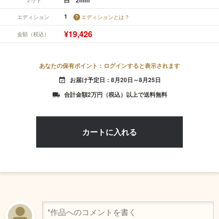
1
エディション
エディションとは？
¥19,426
金額（税込）
あなたの保有ポイント：ログインすると表示されます
お届け予定日：8月20日～8月25日
event_available
合計金額2万円（税込）以上で送料無料
local_shipping