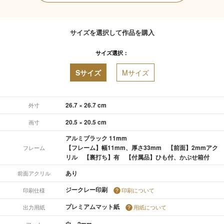
サイズを選択して作品を購入
サイズ選択：
Sサイズ
Mサイズ
26.7 × 26.7 cm
外寸
20.5 × 20.5 cm
画寸
アルミブラック 11mm
【フレーム】幅11mm、厚さ33mm 【前面】2mmアク
フレーム
リル 【裏打ち】有 【付属品】ひも付、かぶせ箱付
あり
前面アクリル
ジークレー印刷
印刷仕様
印刷について
プレミアムマット紙
出力用紙
用紙について
白 2mm
マット