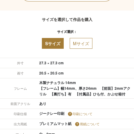
サイズを選択して作品を購入
サイズ選択：
Sサイズ
Mサイズ
27.3 × 27.3 cm
外寸
20.5 × 20.5 cm
画寸
木製ナチュラル 14mm
【フレーム】幅14mm、厚さ24mm 【前面】2mmアク
フレーム
リル 【裏打ち】有 【付属品】ひも付、かぶせ箱付
あり
前面アクリル
ジークレー印刷
印刷仕様
印刷について
プレミアムマット紙
出力用紙
用紙について
白 2mm
マット