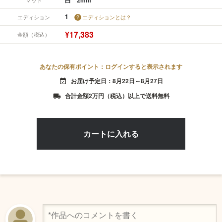
1
エディション
エディションとは？
¥17,383
金額（税込）
あなたの保有ポイント：ログインすると表示されます
お届け予定日：8月22日～8月27日
event_available
合計金額2万円（税込）以上で送料無料
local_shipping