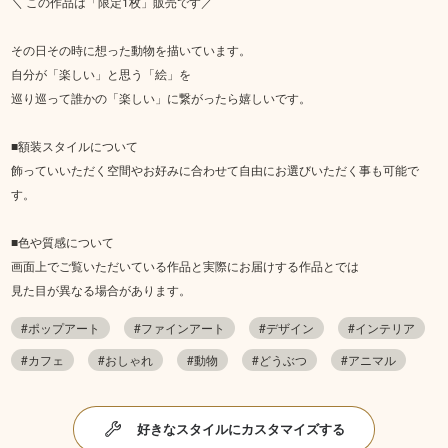
＼ この作品は「限定1枚」販売です／
その日その時に想った動物を描いています。
自分が「楽しい」と思う「絵」を
巡り巡って誰かの「楽しい」に繋がったら嬉しいです。
■額装スタイルについて
飾っていいただく空間やお好みに合わせて自由にお選びいただく事も可能で
す。
■色や質感について
画面上でご覧いただいている作品と実際にお届けする作品とでは
見た目が異なる場合があります。
#ポップアート
#ファインアート
#デザイン
#インテリア
#カフェ
#おしゃれ
#動物
#どうぶつ
#アニマル
好きなスタイルにカスタマイズする