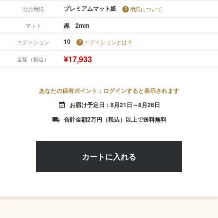
プレミアムマット紙
出力用紙
用紙について
黒 2mm
マット
10
エディション
エディションとは？
¥17,933
金額（税込）
あなたの保有ポイント：ログインすると表示されます
お届け予定日：8月21日～8月26日
event_available
合計金額2万円（税込）以上で送料無料
local_shipping