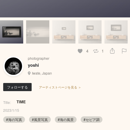
4
1
photographer
yoshi
Iwate, Japan
フォローする
アーティストページを見る ＞
TIME
Title:
2023/1/15
#海の写真
#風景写真
#海の風景
#セピア調