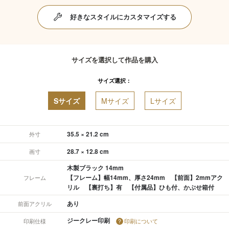
好きなスタイルにカスタマイズする
サイズを選択して作品を購入
サイズ選択：
Sサイズ
Mサイズ
Lサイズ
35.5 × 21.2 cm
外寸
28.7 × 12.8 cm
画寸
木製ブラック 14mm
【フレーム】幅14mm、厚さ24mm 【前面】2mmアク
フレーム
リル 【裏打ち】有 【付属品】ひも付、かぶせ箱付
あり
前面アクリル
ジークレー印刷
印刷仕様
印刷について