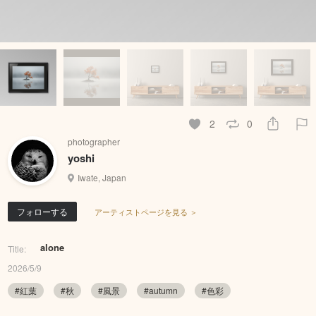
2
0
photographer
yoshi
Iwate, Japan
フォローする
アーティストページを見る ＞
alone
Title:
2026/5/9
#紅葉
#秋
#風景
#autumn
#色彩