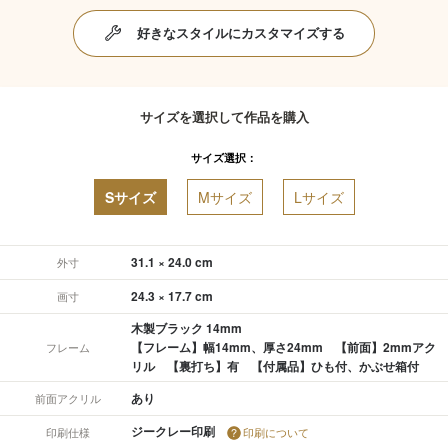
好きなスタイルにカスタマイズする
サイズを選択して作品を購入
サイズ選択：
Sサイズ
Mサイズ
Lサイズ
31.1 × 24.0 cm
外寸
24.3 × 17.7 cm
画寸
木製ブラック 14mm
【フレーム】幅14mm、厚さ24mm 【前面】2mmアク
フレーム
リル 【裏打ち】有 【付属品】ひも付、かぶせ箱付
あり
前面アクリル
ジークレー印刷
印刷仕様
印刷について