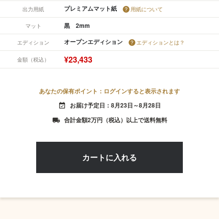
プレミアムマット紙
出力用紙
用紙について
黒 2mm
マット
オープンエディション
エディション
エディションとは？
¥23,433
金額（税込）
あなたの保有ポイント：ログインすると表示されます
お届け予定日：8月23日～8月28日
event_available
合計金額2万円（税込）以上で送料無料
local_shipping