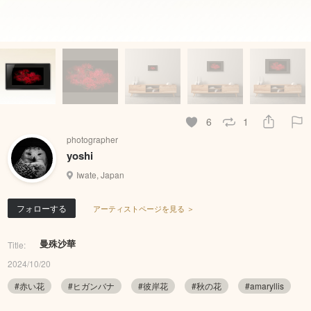
6
1
photographer
yoshi
Iwate, Japan
フォローする
アーティストページを見る ＞
曼殊沙華
Title:
2024/10/20
#赤い花
#ヒガンバナ
#彼岸花
#秋の花
#amaryllis