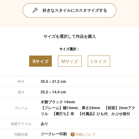
好きなスタイルにカスタマイズする
サイズを選択して作品を購入
サイズ選択：
Sサイズ
Mサイズ
Lサイズ
35.5 × 21.2 cm
外寸
25.2 × 14.4 cm
画寸
木製ブラック 14mm
【フレーム】幅14mm、厚さ24mm 【前面】2mmアク
フレーム
リル 【裏打ち】有 【付属品】ひも付、かぶせ箱付
あり
前面アクリル
ジークレー印刷
印刷仕様
印刷について