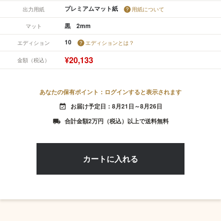
プレミアムマット紙
出力用紙
用紙について
黒 2mm
マット
10
エディション
エディションとは？
¥20,133
金額（税込）
あなたの保有ポイント：ログインすると表示されます
お届け予定日：8月21日～8月26日
event_available
合計金額2万円（税込）以上で送料無料
local_shipping