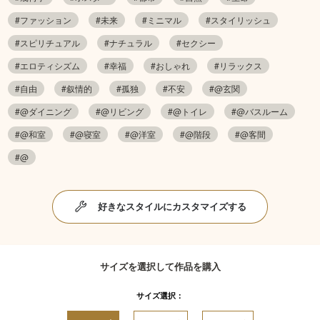
#ファッション
#未来
#ミニマル
#スタイリッシュ
#スピリチュアル
#ナチュラル
#セクシー
#エロティシズム
#幸福
#おしゃれ
#リラックス
#自由
#叙情的
#孤独
#不安
#@玄関
#@ダイニング
#@リビング
#@トイレ
#@バスルーム
#@和室
#@寝室
#@洋室
#@階段
#@客間
#@
好きなスタイルにカスタマイズする
サイズを選択して作品を購入
サイズ選択：