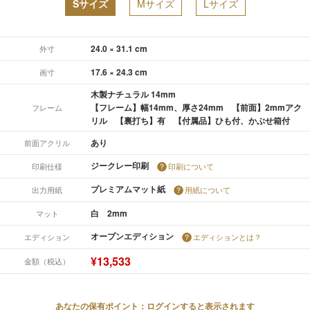
Sサイズ
Mサイズ
Lサイズ
24.0 × 31.1 cm
外寸
17.6 × 24.3 cm
画寸
木製ナチュラル 14mm
【フレーム】幅14mm、厚さ24mm 【前面】2mmアク
フレーム
リル 【裏打ち】有 【付属品】ひも付、かぶせ箱付
あり
前面アクリル
ジークレー印刷
印刷仕様
印刷について
プレミアムマット紙
出力用紙
用紙について
白 2mm
マット
オープンエディション
エディション
エディションとは？
¥13,533
金額（税込）
あなたの保有ポイント：ログインすると表示されます