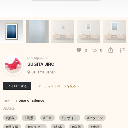
0
0
photographer
SUGITA JIRO
Saitama, Japan
フォローする
アーティストページを見る ＞
noise of silence
Title:
2023/3/11
#抽象
#風景
#日常
#デザイン
#パターン
#幾何学
#ポスター
#都市
#自然
#生命