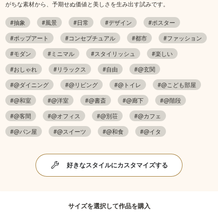
がちな素材から、予期せぬ価値と美しさを生み出す試みです。
#抽象
#風景
#日常
#デザイン
#ポスター
#ポップアート
#コンセプチュアル
#都市
#ファッション
#モダン
#ミニマル
#スタイリッシュ
#楽しい
#おしゃれ
#リラックス
#自由
#@玄関
#@ダイニング
#@リビング
#@トイレ
#@こども部屋
#@和室
#@洋室
#@書斎
#@廊下
#@階段
#@客間
#@オフィス
#@別荘
#@カフェ
#@パン屋
#@スイーツ
#@和食
#@イタ
好きなスタイルにカスタマイズする
サイズを選択して作品を購入