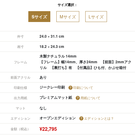
サイズ選択：
Sサイズ
Mサイズ
Lサイズ
24.0 × 31.1 cm
外寸
18.2 × 24.3 cm
画寸
木製ナチュラル 14mm
【フレーム】幅14mm、厚さ24mm 【前面】2mmアク
フレーム
リル 【裏打ち】有 【付属品】ひも付、かぶせ箱付
あり
前面アクリル
ジークレー印刷
印刷仕様
印刷について
プレミアムマット紙
出力用紙
用紙について
なし
マット
オープンエディション
エディション
エディションとは？
¥22,795
金額（税込）