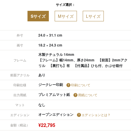
サイズ選択：
Sサイズ
Mサイズ
Lサイズ
24.0 × 31.1 cm
外寸
18.2 × 24.3 cm
画寸
木製ナチュラル 14mm
【フレーム】幅14mm、厚さ24mm 【前面】2mmアク
フレーム
リル 【裏打ち】有 【付属品】ひも付、かぶせ箱付
あり
前面アクリル
ジークレー印刷
印刷仕様
印刷について
プレミアムマット紙
出力用紙
用紙について
なし
マット
オープンエディション
エディション
エディションとは？
¥22,795
金額（税込）