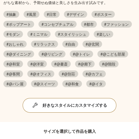
がちな素材から、予期せぬ価値と美しさを生み出す試みです。
#抽象
#風景
#日常
#デザイン
#ポスター
#ポップアート
#コンセプチュアル
#都市
#ファッション
#モダン
#ミニマル
#スタイリッシュ
#楽しい
#おしゃれ
#リラックス
#自由
#@玄関
#@ダイニング
#@リビング
#@トイレ
#@こども部屋
#@和室
#@洋室
#@書斎
#@廊下
#@階段
#@客間
#@オフィス
#@別荘
#@カフェ
#@パン屋
#@スイーツ
#@和食
#@イタ
好きなスタイルにカスタマイズする
サイズを選択して作品を購入