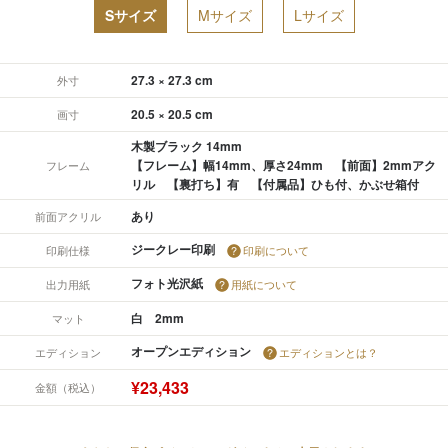
Sサイズ
Mサイズ
Lサイズ
27.3 × 27.3 cm
外寸
20.5 × 20.5 cm
画寸
木製ブラック 14mm
【フレーム】幅14mm、厚さ24mm 【前面】2mmアク
フレーム
リル 【裏打ち】有 【付属品】ひも付、かぶせ箱付
あり
前面アクリル
ジークレー印刷
印刷仕様
印刷について
フォト光沢紙
出力用紙
用紙について
白 2mm
マット
オープンエディション
エディション
エディションとは？
¥23,433
金額（税込）