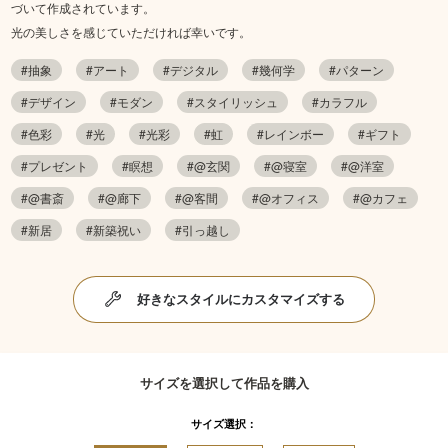
づいて作成されています。
光の美しさを感じていただければ幸いです。
#抽象
#アート
#デジタル
#幾何学
#パターン
#デザイン
#モダン
#スタイリッシュ
#カラフル
#色彩
#光
#光彩
#虹
#レインボー
#ギフト
#プレゼント
#瞑想
#@玄関
#@寝室
#@洋室
#@書斎
#@廊下
#@客間
#@オフィス
#@カフェ
#新居
#新築祝い
#引っ越し
好きなスタイルにカスタマイズする
サイズを選択して作品を購入
サイズ選択：