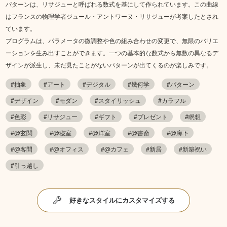
パターンは、リサジューと呼ばれる数式を基にして作られています。この曲線
はフランスの物理学者ジュール・アントワーヌ・リサジューが考案したとされ
ています。
プログラムは、パラメータの微調整や色の組み合わせの変更で、無限のバリエ
ーションを生み出すことができます。一つの基本的な数式から無数の異なるデ
ザインが派生し、未だ見たことがないパターンが出てくるのが楽しみです。
#抽象
#アート
#デジタル
#幾何学
#パターン
#デザイン
#モダン
#スタイリッシュ
#カラフル
#色彩
#リサジュー
#ギフト
#プレゼント
#瞑想
#@玄関
#@寝室
#@洋室
#@書斎
#@廊下
#@客間
#@オフィス
#@カフェ
#新居
#新築祝い
#引っ越し
好きなスタイルにカスタマイズする