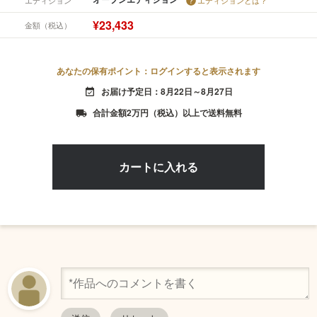
¥23,433
金額（税込）
あなたの保有ポイント：ログインすると表示されます
お届け予定日：8月22日～8月27日
event_available
合計金額2万円（税込）以上で送料無料
local_shipping