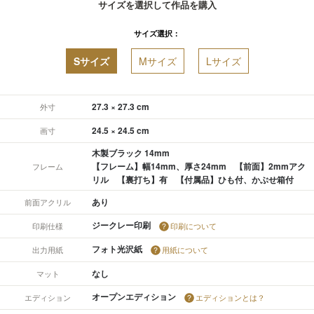
サイズを選択して作品を購入
サイズ選択：
Sサイズ
Mサイズ
Lサイズ
27.3 × 27.3 cm
外寸
24.5 × 24.5 cm
画寸
木製ブラック 14mm
【フレーム】幅14mm、厚さ24mm 【前面】2mmアク
フレーム
リル 【裏打ち】有 【付属品】ひも付、かぶせ箱付
あり
前面アクリル
ジークレー印刷
印刷仕様
印刷について
フォト光沢紙
出力用紙
用紙について
なし
マット
オープンエディション
エディション
エディションとは？