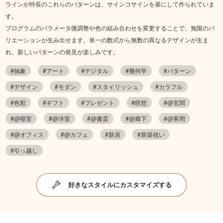
ラインが特長のこれらのパターンは、サインコサインを基にして作られていま
す。
プログラムのパラメータ微調整や色の組み合わせを変更することで、無限のバ
リエーションが生み出せます。単一の数式から無数の異なるデザインが生ま
れ、新しいパターンの発見が楽しみです。
#抽象
#アート
#デジタル
#幾何学
#パターン
#デザイン
#モダン
#スタイリッシュ
#カラフル
#色彩
#ギフト
#プレゼント
#瞑想
#@玄関
#@寝室
#@洋室
#@書斎
#@廊下
#@客間
#@オフィス
#@カフェ
#新居
#新築祝い
#引っ越し
好きなスタイルにカスタマイズする