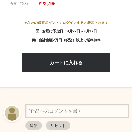
¥22,795
金額（税込）
あなたの保有ポイント：ログインすると表示されます
お届け予定日：8月22日～8月27日
event_available
合計金額2万円（税込）以上で送料無料
local_shipping