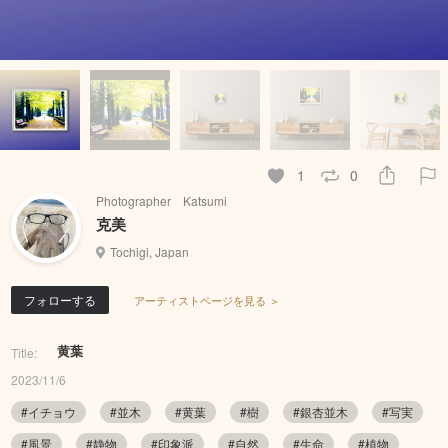
1
0
Photographer Katsumi
克美
Tochigi, Japan
フォローする
アーティストページを見る ＞
黄葉
Title:
2023/11/6
#イチョウ
#並木
#黄葉
#樹
#銀杏並木
#写実
#風景
#静物
#印象派
#自然
#生命
#植物