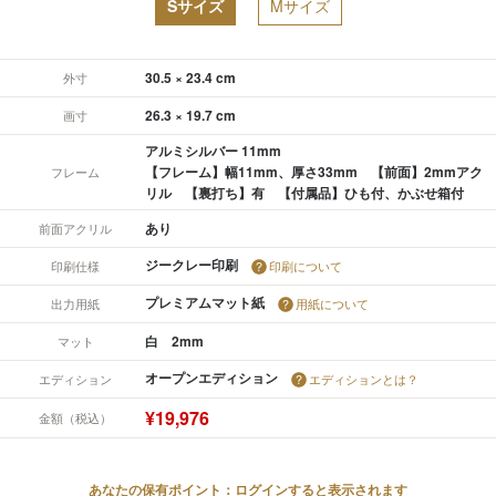
Sサイズ
Mサイズ
30.5 × 23.4 cm
外寸
26.3 × 19.7 cm
画寸
アルミシルバー 11mm
【フレーム】幅11mm、厚さ33mm 【前面】2mmアク
フレーム
リル 【裏打ち】有 【付属品】ひも付、かぶせ箱付
あり
前面アクリル
ジークレー印刷
印刷仕様
印刷について
プレミアムマット紙
出力用紙
用紙について
白 2mm
マット
オープンエディション
エディション
エディションとは？
¥19,976
金額（税込）
あなたの保有ポイント：ログインすると表示されます