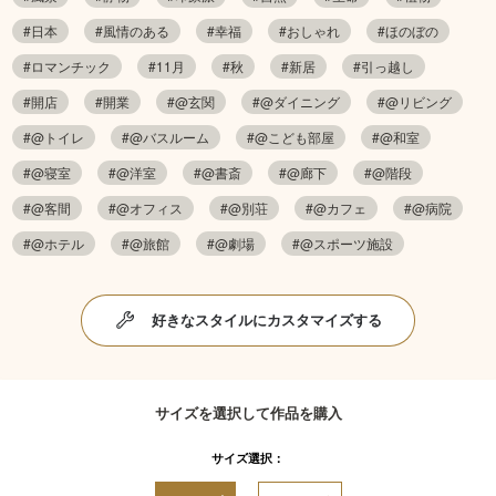
#日本
#風情のある
#幸福
#おしゃれ
#ほのぼの
#ロマンチック
#11月
#秋
#新居
#引っ越し
#開店
#開業
#@玄関
#@ダイニング
#@リビング
#@トイレ
#@バスルーム
#@こども部屋
#@和室
#@寝室
#@洋室
#@書斎
#@廊下
#@階段
#@客間
#@オフィス
#@別荘
#@カフェ
#@病院
#@ホテル
#@旅館
#@劇場
#@スポーツ施設
好きなスタイルにカスタマイズする
サイズを選択して作品を購入
サイズ選択：